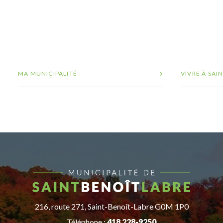
MA MUNICIPALITÉ
VIVRE À SAI
216, route 271, Saint-Benoît-Labre G0M 1P0
Téléphone :
418 228-9250