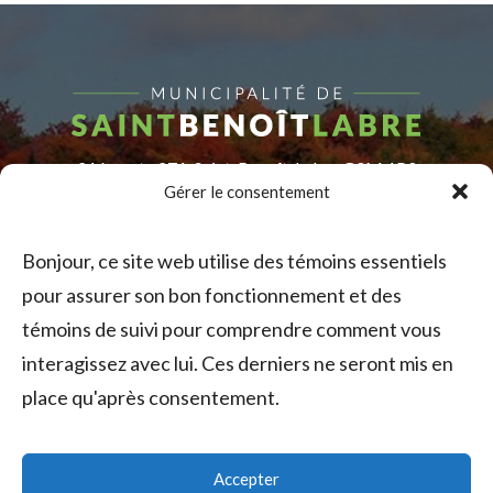
216, route 271, Saint-Benoît-Labre G0M 1P0
Gérer le consentement
Téléphone :
418 228-9250
Télécopieur :
418 228-0518
Bonjour, ce site web utilise des témoins essentiels
Courriel :
info@saintbenoitlabre.com
pour assurer son bon fonctionnement et des
Suivez-nous sur Facebook
témoins de suivi pour comprendre comment vous
Heure d’ouverture du bureau municipal :
interagissez avec lui. Ces derniers ne seront mis en
Lundi au jeudi : 8 h 00 à 12 h 00 et 13 h 00 à 16 h 30
Vendredi : 8 h 00 à 13 h 00
place qu'après consentement.
Accepter