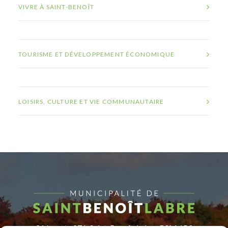
VIVRE À SAINT-BENOÎT
TOURISME ET DÉVELOPPEMENT ÉCONOMIQUE
LOISIRS, CULTURE ET VIE COMMUNAUTAIRE
216, route 271, Saint-Benoît-Labre G0M 1P0